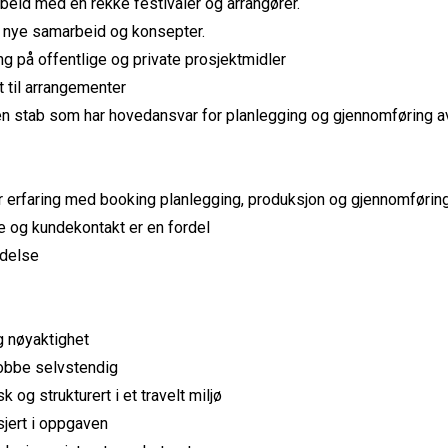
eid med en rekke festivaler og arrangører.
e nye samarbeid og konsepter.
g på offentlige og private prosjektmidler
 til arrangementer
liten stab som har hovedansvar for planlegging og gjennomføring
r erfaring med booking planlegging, produksjon og gjennomførin
ce og kundekontakt er en fordel
edelse
 nøyaktighet
jobbe selvstendig
og strukturert i et travelt miljø
sjert i oppgaven