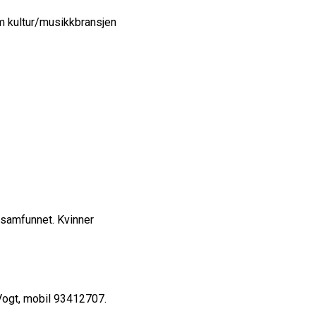
m kultur/musikkbransjen
 samfunnet. Kvinner
m Vogt, mobil 93412707.