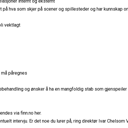
lasjoner internt og eksternt
t på hva som skjer på scener og spillesteder og har kunnskap o
li vektlagt
d må påregnes
 likebehandling og ønsker å ha en mangfoldig stab som gjenspeiler
sendes via
finn.no her.
entuelt intervju. Er det noe du lurer på, ring direktør Ivar Chelso