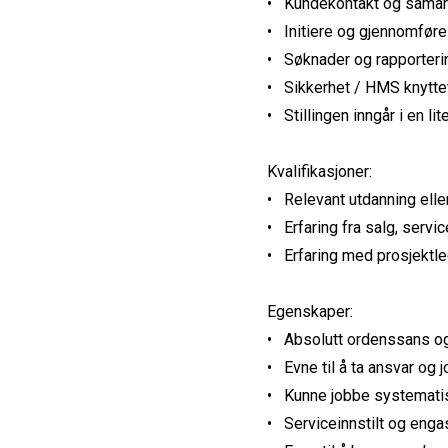
• Kundekontakt og samarb
• Initiere og gjennomfør
• Søknader og rapporterin
• Sikkerhet / HMS knyttet
• Stillingen inngår i en 
Kvalifikasjoner:
• Relevant utdanning elle
• Erfaring fra salg, servi
• Erfaring med prosjektl
Egenskaper:
• Absolutt ordenssans og
• Evne til å ta ansvar og 
• Kunne jobbe systematisk 
• Serviceinnstilt og enga