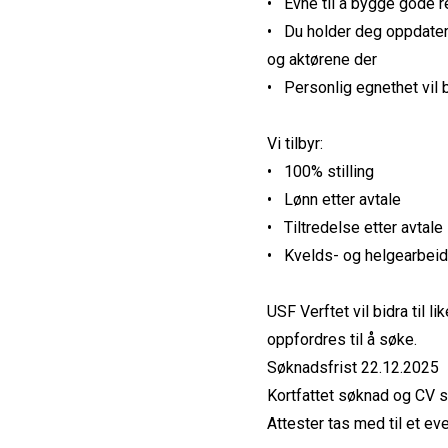
• Evne til å bygge gode re
• Du holder deg oppdater
og aktørene der
• Personlig egnethet vil b
Vi tilbyr:
• 100% stilling
• Lønn etter avtale
• Tiltredelse etter avtale
• Kvelds- og helgearbei
USF Verftet vil bidra til
oppfordres til å søke.
Søknadsfrist 22.12.2025
Kortfattet søknad og CV 
Attester tas med til et ev