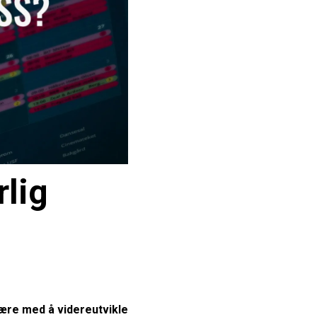
lig
være med å videreutvikle