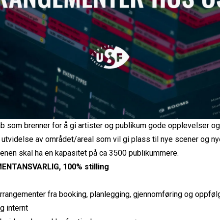
tab som brenner for å gi artister og publikum gode opplevelser og 
e utvidelse av området/areal som vil gi plass til nye scener og 
cenen skal ha en kapasitet på ca 3500 publikummere.
NTANSVARLIG, 100% stilling
rrangementer fra booking, planlegging, gjennomføring og oppfølgi
g internt