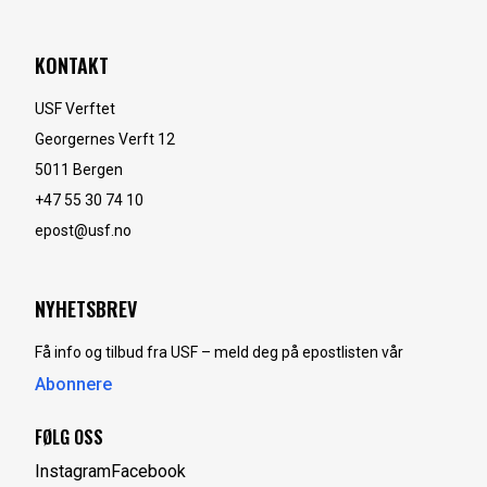
KONTAKT
USF Verftet
Georgernes Verft 12
5011
Bergen
+47 55 30 74 10
epost@usf.no
NYHETSBREV
Få info og tilbud fra USF – meld deg på epostlisten vår
Abonnere
FØLG OSS
Instagram
Facebook