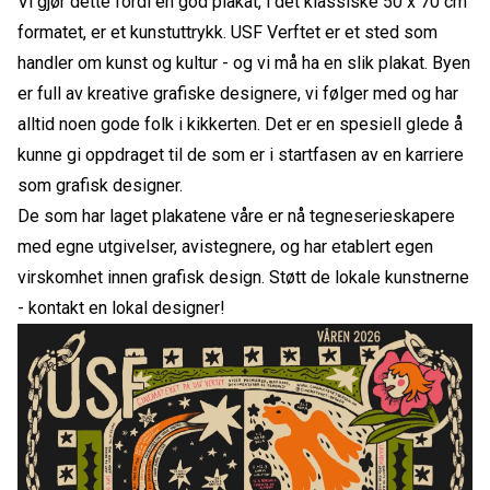
Vi gjør dette fordi en god plakat, i det klassiske 50 x 70 cm
formatet, er et kunstuttrykk. USF Verftet er et sted som
handler om kunst og kultur - og vi må ha en slik plakat. Byen
er full av kreative grafiske designere, vi følger med og har
alltid noen gode folk i kikkerten. Det er en spesiell glede å
kunne gi oppdraget til de som er i startfasen av en karriere
som grafisk designer.
De som har laget plakatene våre er nå tegneserieskapere
med egne utgivelser, avistegnere, og har etablert egen
virskomhet innen grafisk design. Støtt de lokale kunstnerne
- kontakt en lokal designer!