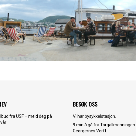
REV
BESØK OSS
tilbud fra USF – meld deg på
Vi har bysykkelstasjon.
 vår
9 min å gå fra Torgallmenningen t
Georgernes Verft.