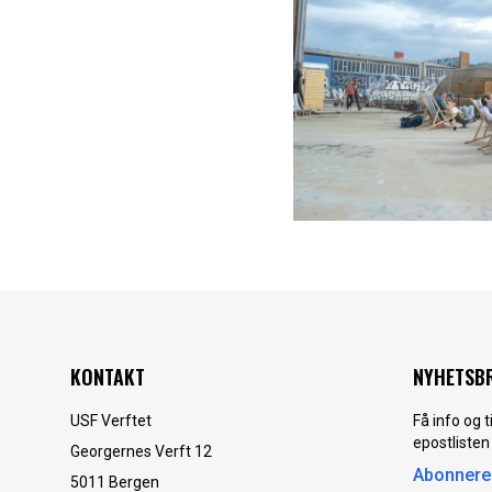
KONTAKT
NYHETSB
USF Verftet
Få info og 
epostlisten
Georgernes Verft 12
Abonnere
5011
Bergen