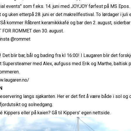
cial events" som f.eks. 14. juni med JOYJOY førfest på MS Epos.
t og uken etterpå 28. juni er det makrellfestival. To lørdager i ju
. Så kommer Råbrent keramikkkafé og bar den 2. august, siderbar d
 FOR ROMMET den 30. august.
 insta @rommet
 Det blir bar, bål og bading fra kl 16:00! I Laugaren blir det forskje
et Supersteamer med Alex, aufguss med Erik og Marthe, baltisk 
sommeren.
w.laugaren.no/
N
eservering langs sjøkanten. Her er det fint å være både i sol og 
fjordutsikt og solnedgang.
fé Kippers eller på kaien? Gå til
Kippers' egen nettside
.