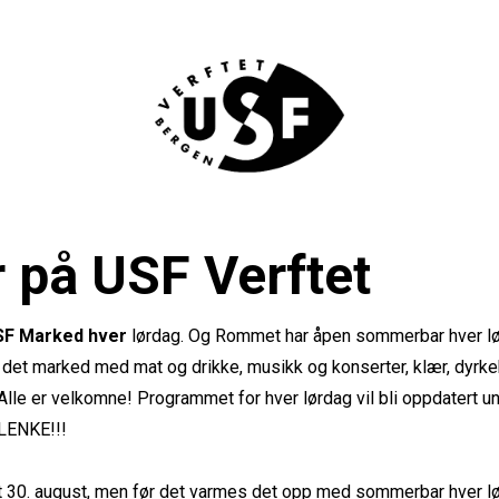
på USF Verftet
SF Marked hver
lørdag. Og Rommet har åpen sommerbar hver lø
r det marked med mat og drikke, musikk og konserter, klær, dyr
 Alle er velkomne! Programmet for hver lørdag vil bli oppdatert u
LENKE!!!
lt 30. august, men før det varmes det opp med sommerbar hver lør