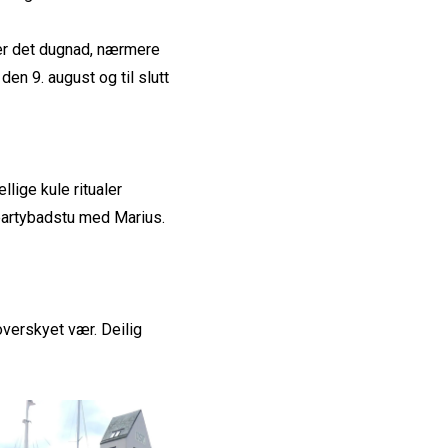
li er det dugnad, nærmere
en 9. august og til slutt
llige kule ritualer
partybadstu med Marius.
overskyet vær. Deilig