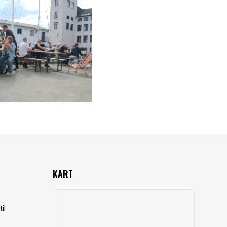
KART
il