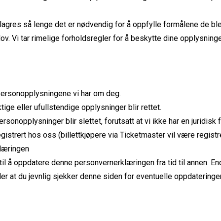
agres så lenge det er nødvendig for å oppfylle formålene de ble s
ov. Vi tar rimelige forholdsregler for å beskytte dine opplysning
e personopplysningene vi har om deg.
ktige eller ufullstendige opplysninger blir rettet.
ersonopplysninger blir slettet, forutsatt at vi ikke har en juridisk 
egistrert hos oss (billettkjøpere via Ticketmaster vil være regist
klæringen
til å oppdatere denne personvernerklæringen fra tid til annen. Endr
er at du jevnlig sjekker denne siden for eventuelle oppdateringer