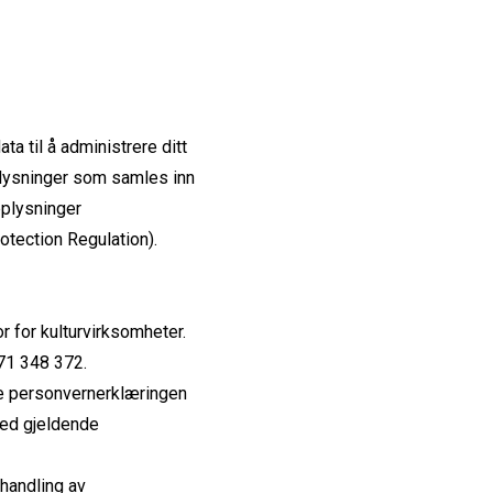
ta til å administrere ditt
plysninger som samles inn
plysninger
tection Regulation).
r for kulturvirksomheter.
71 348 372.
nne personvernerklæringen
med gjeldende
ehandling av