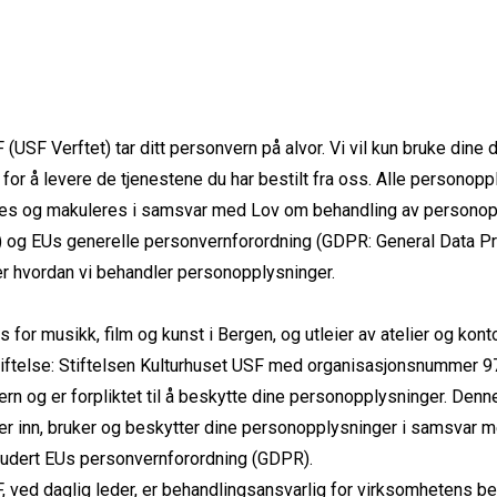
(USF Verftet) tar ditt personvern på alvor. Vi vil kun bruke dine da
or å levere de tjenestene du har bestilt fra oss. Alle personop
eres og makuleres i samsvar med Lov om behandling av personop
 og EUs generelle personvernforordning (GDPR: General Data Pro
r hvordan vi behandler personopplysninger.
 for musikk, film og kunst i Bergen, og utleier av atelier og konto
tiftelse: Stiftelsen Kulturhuset USF med organisasjonsnummer 9
vern og er forpliktet til å beskytte dine personopplysninger. De
er inn, bruker og beskytter dine personopplysninger i samsvar 
ludert EUs personvernforordning (GDPR).
F, ved daglig leder, er behandlingsansvarlig for virksomhetens b