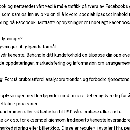
k og nettsetdet vårt ved å måle trafikk på tvers av Facebooks 
n som samles inn av pixelen til å levere spesialtilpasset innhol
øring på Facebook. Mottatte opplysninger er underlagt Facebooks 
plysninger?
sninger til følgende formål:
 vår tjeneste: Behandle ditt kundeforhold og tilpasse din oppleve
de oppdateringer, markedsføring og informasjon om arrangement 
g: Forstå brukeratferd, analysere trender, og forbedre tjenestens 
opplysninger med tredjeparter med mindre det er nødvendig for å
rettslige prosesser.
iendommen eller sikkerheten til USF, våre brukere eller andre.
ne av oss, for eksempel gjennom tredjeparts tjenesteleverandører
arkedsføring eller billettkjøp. Disse er regulert i avtaler i hht. 