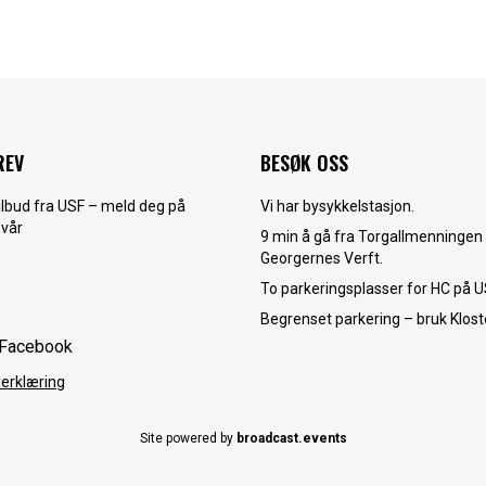
REV
BESØK OSS
tilbud fra USF – meld deg på
Vi har bysykkelstasjon.
 vår
9 min å gå fra Torgallmenningen t
Georgernes Verft.
To parkeringsplasser for HC på U
Begrenset parkering – bruk Klost
Facebook
erklæring
Site powered by
broadcast.events