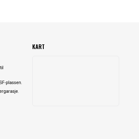
KART
il
SF-plassen.
ergarasje.