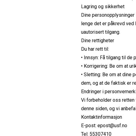
Lagring og sikkerhet
Dine personopplysninger l
lenge det er påkrevd ved l
uautorisert tilgang.
Dine rettigheter
Du har rett til:
• Innsyn: Få tilgang til d
• Korrigering: Be om at uri
• Sletting: Be om at dine p
dem, og at de faktisk er r
Endringer i personverner
Vi forbeholder oss retten 
denne siden, og vi anbefal
Kontaktinformasjon
E-post: epost@usf.no
Tel: 55307410