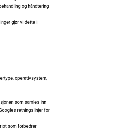
 behandling og håndtering
ger gjør vi dette i
sertype, operativsystem,
masjonen som samles inn
oogles retningslinjer for
cript som forbedrer