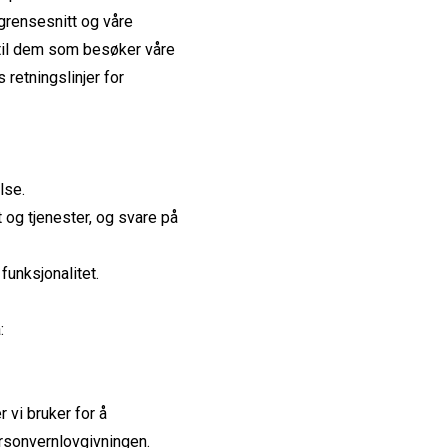
grensesnitt og våre
d til dem som besøker våre
retningslinjer for
lse.
og tjenester, og svare på
funksjonalitet.
:
 vi bruker for å
personvernlovgivningen.