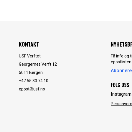
KONTAKT
NYHETSB
USF Verftet
Få info og 
epostlisten
Georgernes Verft 12
Abonnere
5011
Bergen
+47 55 30 74 10
FØLG OSS
epost@usf.no
Instagram
Personvern