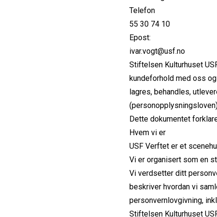
Telefon
55 30 74 10
Epost:
ivar.vogt@usf.no
Stiftelsen Kulturhuset USF 
kundeforhold med oss og f
lagres, behandles, utlev
(personopplysningsloven)
Dette dokumentet forklare
Hvem vi er
USF Verftet er et scenehus
Vi er organisert som en s
‍Vi verdsetter ditt person
beskriver hvordan vi saml
personvernlovgivning, ink
Stiftelsen Kulturhuset US