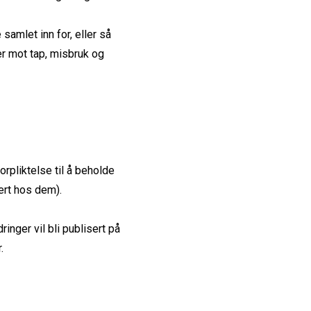
amlet inn for, eller så
er mot tap, misbruk og
forpliktelse til å beholde
rert hos dem).
inger vil bli publisert på
.