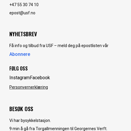
+47 55 30 74 10
epost@usf.no
NYHETSBREV
Få info og tilbud fra USF – meld deg på epostlisten vår
Abonnere
FØLG OSS
Instagram
Facebook
Personvernerklæring
BESØK OSS
Vi har bysykkelstasjon.
9 min å gå fra Torgallmenningen til Georgernes Verft.