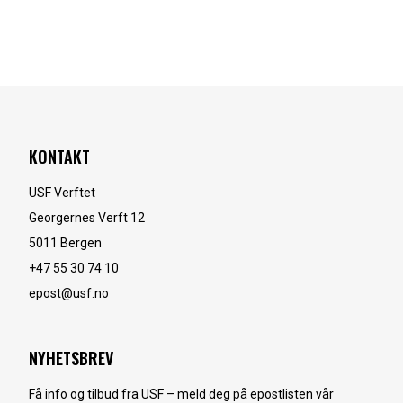
KONTAKT
USF Verftet
Georgernes Verft 12
5011
Bergen
+47 55 30 74 10
epost@usf.no
NYHETSBREV
Få info og tilbud fra USF – meld deg på epostlisten vår