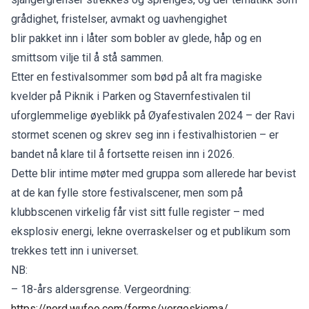
grådighet, fristelser, avmakt og uavhengighet
blir pakket inn i låter som bobler av glede, håp og en
smittsom vilje til å stå sammen.
Etter en festivalsommer som bød på alt fra magiske
kvelder på Piknik i Parken og Stavernfestivalen til
uforglemmelige øyeblikk på Øyafestivalen 2024 – der Ravi
stormet scenen og skrev seg inn i festivalhistorien – er
bandet nå klare til å fortsette reisen inn i 2026.
Dette blir intime møter med gruppa som allerede har bevist
at de kan fylle store festivalscener, men som på
klubbscenen virkelig får vist sitt fulle register – med
eksplosiv energi, lekne overraskelser og et publikum som
trekkes tett inn i universet.
NB:
– 18-års aldersgrense. Vergeordning:
https://nord.wufoo.com/forms/vergeskjema/