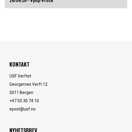
26/09/26 - #pop #rock
KONTAKT
USF Verftet
Georgernes Verft 12
5011
Bergen
+47 55 30 74 10
epost@usf.no
NYHETSBREV