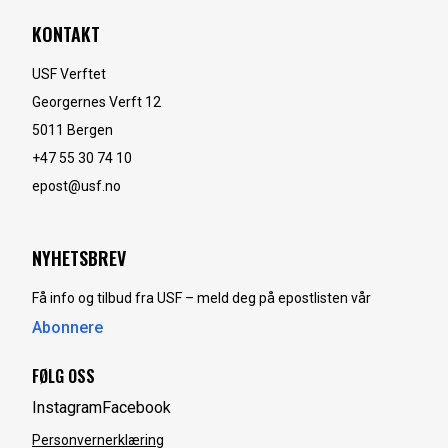
KONTAKT
USF Verftet
Georgernes Verft 12
5011
Bergen
+47 55 30 74 10
epost@usf.no
NYHETSBREV
Få info og tilbud fra USF – meld deg på epostlisten vår
Abonnere
FØLG OSS
Instagram
Facebook
Personvernerklæring