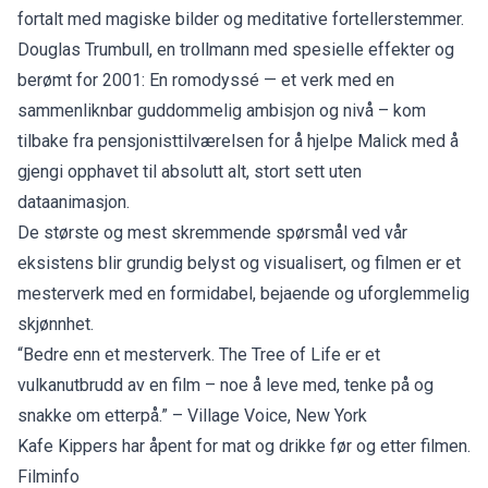
fortalt med magiske bilder og meditative fortellerstemmer.
Douglas Trumbull, en trollmann med spesielle effekter og
berømt for 2001: En romodyssé — et verk med en
sammenliknbar guddommelig ambisjon og nivå – kom
tilbake fra pensjonisttilværelsen for å hjelpe Malick med å
gjengi opphavet til absolutt alt, stort sett uten
dataanimasjon.
De største og mest skremmende spørsmål ved vår
eksistens blir grundig belyst og visualisert, og filmen er et
mesterverk med en formidabel, bejaende og uforglemmelig
skjønnhet.
“Bedre enn et mesterverk. The Tree of Life er et
vulkanutbrudd av en film – noe å leve med, tenke på og
snakke om etterpå.” – Village Voice, New York
Kafe Kippers har åpent for mat og drikke før og etter filmen.
Filminfo