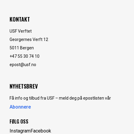
KONTAKT
USF Verftet
Georgernes Verft 12
5011
Bergen
+47 55 30 74 10
epost@usf.no
NYHETSBREV
Få info og tilbud fra USF – meld deg på epostlisten vår
Abonnere
FØLG OSS
Instagram
Facebook