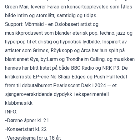
Green Man, leverer Farao en konsertopplevelse som føles
både intim og storslått, samtidig og tidløs.
Support: Mörmäid - en Oslobasert artist og
musikkprodusent som blander eterisk pop, techno, jazz og
hyperpop til et dristig og hypnotisk lydbilde. Inspirert av
artister som Grimes, Röyksopp og Arca har hun spilt på
blant annet Øya, by:Larm og Trondheim Calling, og musikken
hennes har blitt listet på både BBC Radio og NRK P3. De
kritikerroste EP-ene No Sharp Edges og Push Pull ledet
frem til debutalbumet Pearlescent Dark i 2024 — et
sjangeroverskridende dypdykk i eksperimentell
klubbmusikk.
INFO:
-Dørene åpner kl. 21
-Konsertstart kl. 22
-Vergeskjema for u. 18 år: