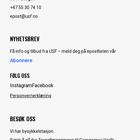
+47 55 30 74 10
epost@usf.no
NYHETSBREV
Få info og tilbud fra USF – meld deg på epostlisten vår
Abonnere
FØLG OSS
Instagram
Facebook
Personvernerklæring
BESØK OSS
Vi har bysykkelstasjon.
9 min å gå fra Torgallmenningen til Georgernes Verft.