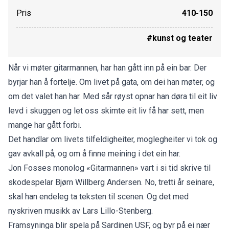
Pris
410-150
#kunst og teater
Når vi møter gitarmannen, har han gått inn på ein bar. Der
byrjar han å fortelje. Om livet på gata, om dei han møter, og
om det valet han har. Med sår røyst opnar han døra til eit liv
levd i skuggen og let oss skimte eit liv få har sett, men
mange har gått forbi.
Det handlar om livets tilfeldigheiter, moglegheiter vi tok og
gav avkall på, og om å finne meining i det ein har.
Jon Fosses monolog «Gitarmannen» vart i si tid skrive til
skodespelar Bjørn Willberg Andersen. No, tretti år seinare,
skal han endeleg ta teksten til scenen. Og det med
nyskriven musikk av Lars Lillo-Stenberg.
Framsyninga blir spela på Sardinen USF, og byr på ei nær