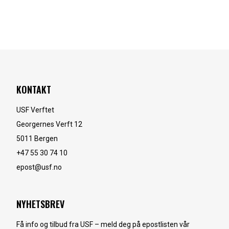
KONTAKT
USF Verftet
Georgernes Verft 12
5011
Bergen
+47 55 30 74 10
epost@usf.no
NYHETSBREV
Få info og tilbud fra USF – meld deg på epostlisten vår