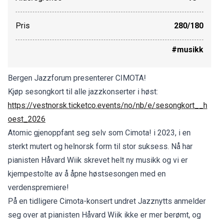
Pris
280/180
#musikk
Bergen Jazzforum presenterer CIMOTA!
Kjøp sesongkort til alle jazzkonserter i høst:
https://vestnorsk.ticketco.events/no/nb/e/sesongkort__h
oest_2026
Atomic gjenoppfant seg selv som Cimota! i 2023, i en
sterkt mutert og helnorsk form til stor suksess. Nå har
pianisten Håvard Wiik skrevet helt ny musikk og vi er
kjempestolte av å åpne høstsesongen med en
verdenspremiere!
På en tidligere Cimota-konsert undret Jazznytts anmelder
seg over at pianisten Håvard Wiik ikke er mer berømt, og