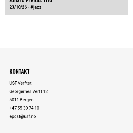
Amaro Freitas Trio
23/10/26 - #jazz
KONTAKT
USF Verftet
Georgernes Verft 12
5011
Bergen
+47 55 30 74 10
epost@usf.no