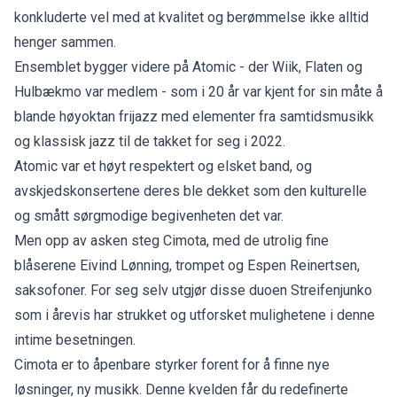
konkluderte vel med at kvalitet og berømmelse ikke alltid
henger sammen.
Ensemblet bygger videre på Atomic - der Wiik, Flaten og
Hulbækmo var medlem - som i 20 år var kjent for sin måte å
blande høyoktan frijazz med elementer fra samtidsmusikk
og klassisk jazz til de takket for seg i 2022.
Atomic var et høyt respektert og elsket band, og
avskjedskonsertene deres ble dekket som den kulturelle
og smått sørgmodige begivenheten det var.
Men opp av asken steg Cimota, med de utrolig fine
blåserene Eivind Lønning, trompet og Espen Reinertsen,
saksofoner. For seg selv utgjør disse duoen Streifenjunko
som i årevis har strukket og utforsket mulighetene i denne
intime besetningen.
Cimota er to åpenbare styrker forent for å finne nye
løsninger, ny musikk. Denne kvelden får du redefinerte