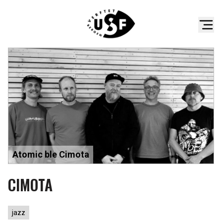
Atomic ble Cimota
CIMOTA
jazz