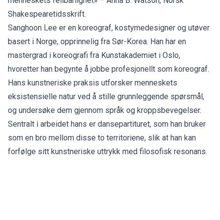
menneskets feilbarlighet» – Anna B. Watson, Norsk
Shakespearetidsskrift.
Sanghoon Lee er en koreograf, kostymedesigner og utøver
basert i Norge, opprinnelig fra Sør-Korea. Han har en
mastergrad i koreografi fra Kunstakademiet i Oslo,
hvoretter han begynte å jobbe profesjonellt som koreograf.
Hans kunstneriske praksis utforsker menneskets
eksistensielle natur ved å stille grunnleggende spørsmål,
og undersøke dem gjennom språk og kroppsbevegelser.
Sentralt i arbeidet hans er dansepartituret, som han bruker
som en bro mellom disse to territoriene, slik at han kan
forfølge sitt kunstneriske uttrykk med filosofisk resonans.