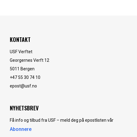
KONTAKT
USF Verftet
Georgernes Verft 12
5011
Bergen
+47 55 30 74 10
epost@usf.no
NYHETSBREV
Få info og tilbud fra USF – meld deg på epostlisten vår
Abonnere